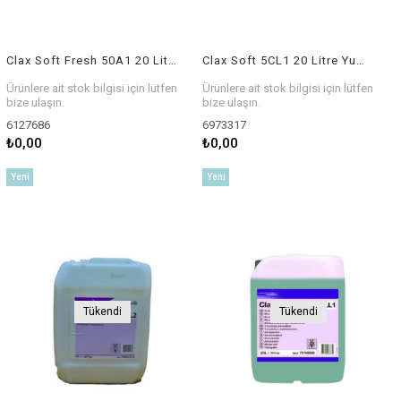
Clax Soft Fresh 50A1 20 Litre Yumuşatıcı
Clax Soft 5CL1 20 Litre Yumuşatıcı
Ürünlere ait stok bilgisi için lütfen
Ürünlere ait stok bilgisi için lütfen
bize ulaşın.
bize ulaşın.
6127686
6973317
₺0,00
₺0,00
Yeni
Yeni
Ürün
Ürün
Tükendi
Tükendi