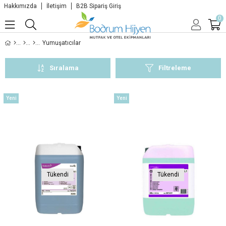
Hakkımızda
İletişim
B2B Sipariş Giriş
0
Yumuşatıcılar
Sıralama
Filtreleme
Yeni
Yeni
Ürün
Ürün
Tükendi
Tükendi