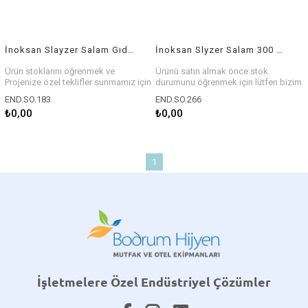
İnoksan Slayzer Salam Gıda Dilimleme Makinesi 275 mm
İnoksan Slyzer Salam 300 mm Gıda Dilimleme Makinesi
Ürün stoklarını öğrenmek ve
Ürünü satın almak önce stok
Projenize özel teklifler sunmamız için
durumunu öğrenmek için lütfen bizim
bizlerle iletişim kurabilirsiniz.
iletişim kurun.
END.SO.183
END.SO.266
₺0,00
₺0,00
1
İşletmelere Özel Endüstriyel Çözümler