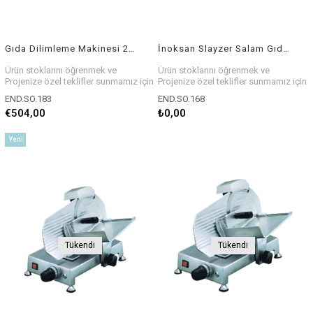
Gıda Dilimleme Makinesi 275 mm
İnoksan Slayzer Salam Gıda Dilimleme Makinesi 250&Apos
Ürün stoklarını öğrenmek ve
Ürün stoklarını öğrenmek ve
Projenize özel teklifler sunmamız için
Projenize özel teklifler sunmamız için
bizlerle iletişim kurabilirsiniz.
bizlerle iletişim kurabilirsiniz.
END.SO.183
END.SO.168
€504,00
₺0,00
Yeni
Ürün
Tükendi
Tükendi