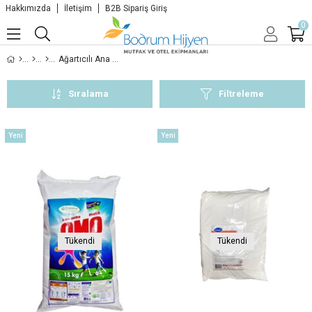
Hakkımızda
İletişim
B2B Sipariş Giriş
0
Ağartıcılı Ana Yıkama Deterjanları
Sıralama
Filtreleme
Yeni
Yeni
Ürün
Ürün
Tükendi
Tükendi