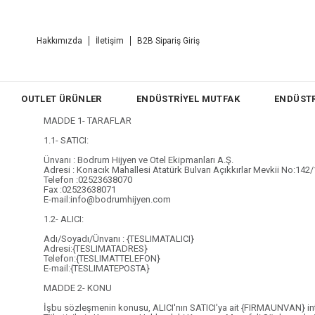
Hakkımızda
İletişim
B2B Sipariş Giriş
OUTLET ÜRÜNLER
ENDÜSTRİYEL MUTFAK
ENDÜSTR
MADDE 1- TARAFLAR
1.1- SATICI:
Ünvanı : Bodrum Hijyen ve Otel Ekipmanları A.Ş.
Adresi : Konacık Mahallesi Atatürk Bulvarı Açıkkırlar Mevkii No:
Telefon :02523638070
Fax :02523638071
E-mail:
info@bodrumhijyen.com
1.2- ALICI:
Adı/Soyadı/Ünvanı : {TESLIMATALICI}
Adresi:{TESLIMATADRES}
Telefon:{TESLIMATTELEFON}
E-mail:{TESLIMATEPOSTA}
MADDE 2- KONU
İşbu sözleşmenin konusu, ALICI'nın SATICI'ya ait {FIRMAUNVAN} internet 