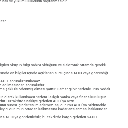
n hak ve yükümlülüklerinin saptanmasıdır.
utarı
ilgileri okuyup bilgi sahibi olduğunu ve elektronik ortamda gerekli
sinde ön bilgiler içinde açıklanan süre içinde ALICI veya gösterdiği
SATICI sorumlu tutulamaz.
slim edilmesinden sorumludur.
me şekli ile ödenmiş olması şarttır. Herhangi bir nedenle ürün bedeli
ı olarak kullanılması nedeni ile ilgili banka veya finans kuruluşun
 Bu takdirde nakliye giderleri ALICI'ya aittir.
rünü süresi içinde teslim edemez ise, durumu ALICI'ya bildirmekle
gelleyici durumun ortadan kalkmasına kadar ertelenmesi haklarından
in SATICI'ya gönderilebilir, bu takdirde kargo giderleri SATICI