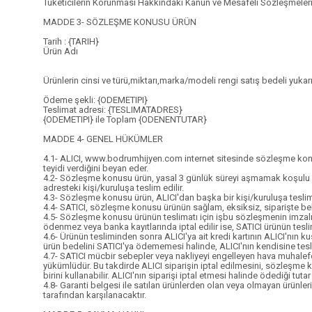
Tüketicilerin Korunması Hakkındaki Kanun ve Mesafeli Sözleşmeleri
MADDE 3- SÖZLEŞME KONUSU ÜRÜN
Tarih : {TARIH}
Ürün Adı
Ürünlerin cinsi ve türü,miktarı,marka/modeli rengi satış bedeli yukarıda
Ödeme şekli: {ODEMETIPI}
Teslimat adresi: {TESLIMATADRES}
{ODEMETIPI} ile Toplam {ODENENTUTAR}
MADDE 4- GENEL HÜKÜMLER
4.1- ALICI, www.bodrumhijyen.com internet sitesinde sözleşme konusu 
teyidi verdiğini beyan eder.
4.2- Sözleşme konusu ürün, yasal 3 günlük süreyi aşmamak koşulu ile h
adresteki kişi/kuruluşa teslim edilir.
4.3- Sözleşme konusu ürün, ALICI'dan başka bir kişi/kuruluşa tesli
4.4- SATICI, sözleşme konusu ürünün sağlam, eksiksiz, siparişte belir
4.5- Sözleşme konusu ürünün teslimatı için işbu sözleşmenin imzalı n
ödenmez veya banka kayıtlarında iptal edilir ise, SATICI ürünün tesl
4.6- Ürünün tesliminden sonra ALICI'ya ait kredi kartının ALICI'nın k
ürün bedelini SATICI'ya ödememesi halinde, ALICI'nın kendisine tesli
4.7- SATICI mücbir sebepler veya nakliyeyi engelleyen hava muhalef
yükümlüdür. Bu takdirde ALICI siparişin iptal edilmesini, sözleşme 
birini kullanabilir. ALICI'nın siparişi iptal etmesi halinde ödediği tu
4.8- Garanti belgesi ile satılan ürünlerden olan veya olmayan ürünleri
tarafından karşılanacaktır.