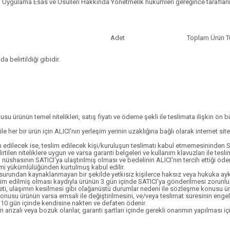
 Uygulama Esas ve Usulleri Hakkında Yönetmelik hükümleri gereğince tarafları
Adet
Toplam Ürün T
 belirtildiği gibidir.
ürünün temel nitelikleri, satış fiyatı ve ödeme şekli ile teslimata ilişkin ön b
er bir ürün için ALICI'nın yerleşim yerinin uzaklığına bağlı olarak internet site
m edilecek ise, teslim edilecek kişi/kuruluşun teslimatı kabul etmemesininden 
tilen niteliklere uygun ve varsa garanti belgeleri ve kullanım klavuzları ile te
üshasının SATICI'ya ulaştırılmış olması ve bedelinin ALICI'nın tercih ettiği öde
imi yükümlülüğünden kurtulmuş kabul edilir.
usurundan kaynaklanmayan bir şekilde yetkisiz kişilerce haksız veya hukuka aykır
m edilmiş olması kaydıyla ürünün 3 gün içinde SATICI'ya gönderilmesi zorunludur.
eti, ulaşımın kesilmesi gibi olağanüstü durumlar nedeni ile sözleşme konusu ü
konusu ürünün varsa emsali ile değiştirilmesini, ve/veya teslimat süresinin en
tar 10 gün içinde kendisine nakten ve defaten ödenir.
n arızalı veya bozuk olanlar, garanti şartları içinde gerekli onarımın yapılması iç