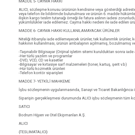
MADDE 5- CAYMA HAKKI
ALICI, sözleşme konusu ürürünün kendisine veya gösterdiği adresteki
veya telefon ile bildirimde bulunulması ve ürünün 6. madde hükümleri
ilişkin kargo teslim tutanağı örneği ile fatura aslının iadesi zorunlu
yükümlülükler iade edilemez. Cayma hakkı nedeni ile iade edilen ürü
MADDE 6- CAYMA HAKKI KULLANILAMAYACAK ÜRÜNLER
Niteliği itibarıyla iade edilemeyecek ürünler, tek kullanımlık ürünle
hakkının kullanılması, ürünün ambalajının açılmamış, bozulmamış ve 
-Taşınabilir Bilgisayar (Orijinal işletim sitemi kurulduktan sonra iade
-Her türlü yazılım ve programlar
-DVD, VCD, CD ve kasetler
-Bilgisayar ve kırtasiye sarf malzemeleri (toner, kartuş, şerit v.b)
-Hür türlü kozmetik ürünleri
-Telefon kontör siparişleri
MADDE 7- YETKİLİ MAHKEME
İşbu sözleşmenin uygulanmasında, Sanayi ve Ticaret Bakanlığınca ilan
Siparişin gerçekleşmesi durumunda ALICI işbu sözleşmenin tüm koşul
SATICI
Bodrum Hijyen ve Otel Ekipmanları A.Ş.
ALICI
{TESLIMATALICI}