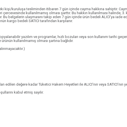
 kişi/kuruluşa tesliminden itibaren 7 gün içinde cayma hakkına sahiptir. Cayma
 çercevesinde kullanılmamış olması şarttır. Bu hakkın kullanılması halinde, 3. 
dur. Bu belgelerin ulaşmasını takip eden 7 gün içinde ürün bedeli ALICI'ya iade ed
nün kargo bedeli SATICI tarafından karşılanır.
r, kopyalanabilir yazılım ve programlar, hızlı bozulan veya son kullanım tarihi g
ürünün kullanılmamış olması şartına bağlıdır.
 alınmayacaktır.)
 edilen değere kadar Tüketici Hakem Heyetleri ile ALICI'nın veya SATICI'nın yer
larını kabul etmiş sayılır.