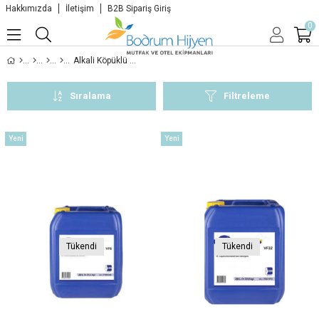
Hakkımızda
İletişim
B2B Sipariş Giriş
0
Alkali Köpüklü Temizlik Ürünleri
Sıralama
Filtreleme
Yeni
Yeni
Ürün
Ürün
Tükendi
Tükendi