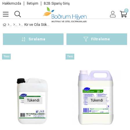
Hakkımızda
İletişim
B2B Sipariş Giriş
0
Kir ve Cila Sökücü Ürünler
Sıralama
Filtreleme
Yeni
Yeni
Ürün
Ürün
Tükendi
Tükendi