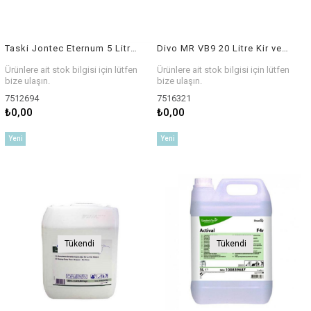
Taski Jontec Eternum 5 Litre Kir ve Cila Sökücü
Divo MR VB9 20 Litre Kir ve Cila Sökücü
Ürünlere ait stok bilgisi için lütfen
Ürünlere ait stok bilgisi için lütfen
bize ulaşın.
bize ulaşın.
7512694
7516321
₺0,00
₺0,00
Yeni
Yeni
Ürün
Ürün
Tükendi
Tükendi