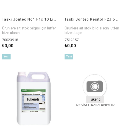
Taski Jontec No1 F1c 10 Litre Cila ve Kir Sökücü
Taski Jontec Resitol F2J 5 Litre Kir ve Cila Sökücü
Ürünlere ait stok bilgisi için lütfen
Ürünlere ait stok bilgisi için lütfen
bize ulaşın.
bize ulaşın.
70023918
7512357
₺0,00
₺0,00
Yeni
Yeni
Ürün
Ürün
Tükendi
Tükendi