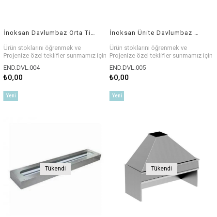
İnoksan Davlumbaz Orta Tip 10 Adet F.G. Filtreli
İnoksan Ünite Davlumbaz Aydınlatma Floresanlı
Ürün stoklarını öğrenmek ve
Ürün stoklarını öğrenmek ve
Projenize özel teklifler sunmamız için
Projenize özel teklifler sunmamız için
bizlerle iletişim kurabilirsiniz.
bizlerle iletişim kurabilirsiniz.
END.DVL.004
END.DVL.005
₺0,00
₺0,00
Yeni
Yeni
Ürün
Ürün
Tükendi
Tükendi