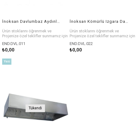
İnoksan Davlumbaz Aydınlatma Ünitesi Led 130 Cm 17 W
İnoksan Kömürlü Izgara Davlumbazı 135 cm
Ürün stoklarını öğrenmek ve
Ürün stoklarını öğrenmek ve
Projenize özel teklifler sunmamız için
Projenize özel teklifler sunmamız için
bizlerle iletişim kurabilirsiniz.
bizlerle iletişim kurabilirsiniz.
END.DVL.011
END.DVL.022
₺0,00
₺0,00
Yeni
Ürün
Tükendi