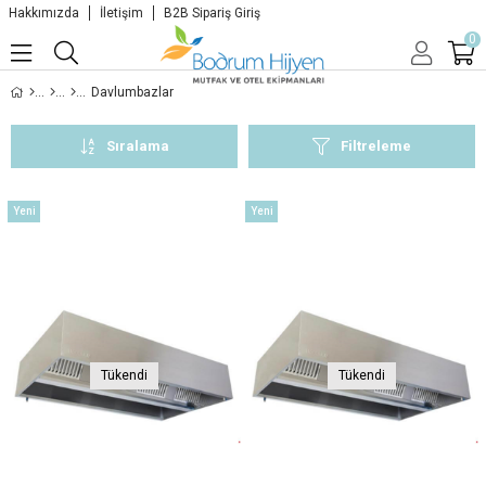
Hakkımızda
İletişim
B2B Sipariş Giriş
0
Davlumbazlar
Sıralama
Filtreleme
Yeni
Yeni
Ürün
Ürün
Tükendi
Tükendi