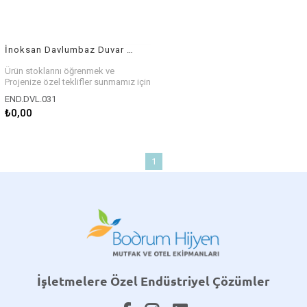
İnoksan Davlumbaz Duvar Tipi 5 Adet F.G. Filtreli
Ürün stoklarını öğrenmek ve
Projenize özel teklifler sunmamız için
bizlerle iletişim kurabilirsiniz.
END.DVL.031
₺0,00
1
İşletmelere Özel Endüstriyel Çözümler