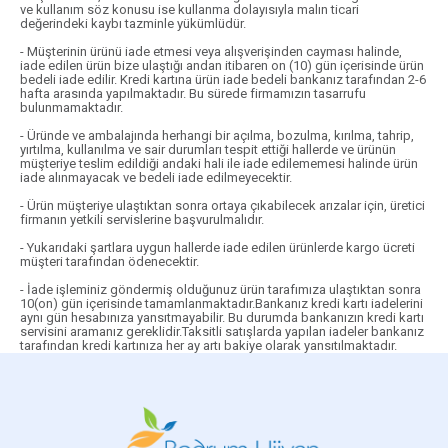
ve kullanım söz konusu ise kullanma dolayısıyla malın ticari
değerindeki kaybı tazminle yükümlüdür.
- Müşterinin ürünü iade etmesi veya alışverişinden cayması halinde,
iade edilen ürün bize ulaştığı andan itibaren on (10) gün içerisinde ürün
bedeli iade edilir. Kredi kartına ürün iade bedeli bankanız tarafından 2-6
hafta arasında yapılmaktadır. Bu sürede firmamızın tasarrufu
bulunmamaktadır.
- Üründe ve ambalajında herhangi bir açılma, bozulma, kırılma, tahrip,
yırtılma, kullanılma ve sair durumları tespit ettiği hallerde ve ürünün
müşteriye teslim edildiği andaki hali ile iade edilememesi halinde ürün
iade alınmayacak ve bedeli iade edilmeyecektir.
- Ürün müşteriye ulaştıktan sonra ortaya çıkabilecek arızalar için, üretici
firmanın yetkili servislerine başvurulmalıdır.
- Yukarıdaki şartlara uygun hallerde iade edilen ürünlerde kargo ücreti
müşteri tarafından ödenecektir.
- İade işleminiz göndermiş olduğunuz ürün tarafımıza ulaştıktan sonra
10(on) gün içerisinde tamamlanmaktadır.Bankanız kredi kartı iadelerini
aynı gün hesabınıza yansıtmayabilir. Bu durumda bankanızın kredi kartı
servisini aramanız gereklidir.Taksitli satışlarda yapılan iadeler bankanız
tarafından kredi kartınıza her ay artı bakiye olarak yansıtılmaktadır.