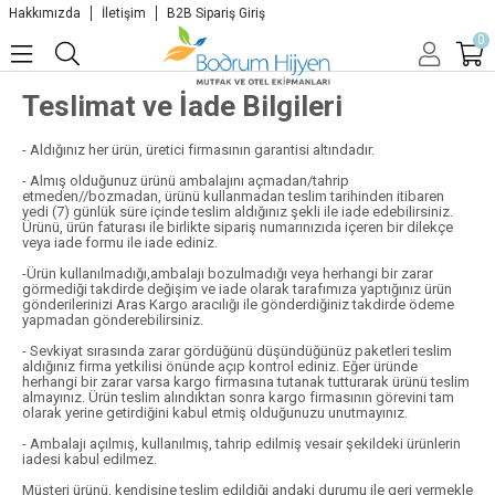
Hakkımızda
İletişim
B2B Sipariş Giriş
0
Teslimat ve İade Bilgileri
- Aldığınız her ürün, üretici firmasının garantisi altındadır.
- Almış olduğunuz ürünü ambalajını açmadan/tahrip
etmeden//bozmadan, ürünü kullanmadan teslim tarihinden itibaren
yedi (7) günlük süre içinde teslim aldığınız şekli ile iade edebilirsiniz.
Ürünü, ürün faturası ile birlikte sipariş numarınızıda içeren bir dilekçe
veya iade formu ile iade ediniz.
-Ürün kullanılmadığı,ambalajı bozulmadığı veya herhangi bir zarar
görmediği takdirde değişim ve iade olarak tarafımıza yaptığınız ürün
gönderilerinizi Aras Kargo aracılığı ile gönderdiğiniz takdirde ödeme
yapmadan gönderebilirsiniz.
- Sevkiyat sırasında zarar gördüğünü düşündüğünüz paketleri teslim
aldığınız firma yetkilisi önünde açıp kontrol ediniz. Eğer üründe
herhangi bir zarar varsa kargo firmasına tutanak tutturarak ürünü teslim
almayınız. Ürün teslim alındıktan sonra kargo firmasının görevini tam
olarak yerine getirdiğini kabul etmiş olduğunuzu unutmayınız.
- Ambalajı açılmış, kullanılmış, tahrip edilmiş vesair şekildeki ürünlerin
iadesi kabul edilmez.
Müşteri ürünü, kendisine teslim edildiği andaki durumu ile geri vermekle